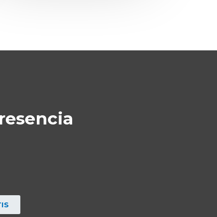
resencia
IS