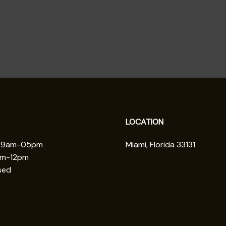
LOCATION
: 9am-05pm
Miami, Florida 33131
am-12pm
sed